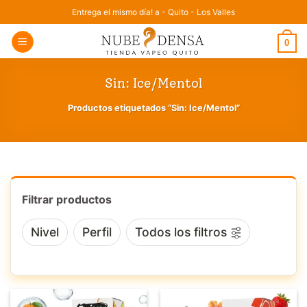
Saltar
Entrega el mismo día! a - Quito - Los Valles
al
0
contenido
Sin: Ice/Mentol
Productos etiquetados “Sin: Ice/Mentol”
Nivel
Perfil
Todos los filtros