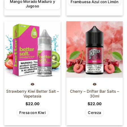
original
actual
Mango Morado Maduro y
Frambuesa Azul con Limón
era:
es:
Jugoso
$22.00.
$18.00.
Strawberry Kiwi Better Salt –
Cherry – Drifter Bar Salts –
Vapetasia
30ml
$
22.00
$
22.00
Fresa con Kiwi
Cereza