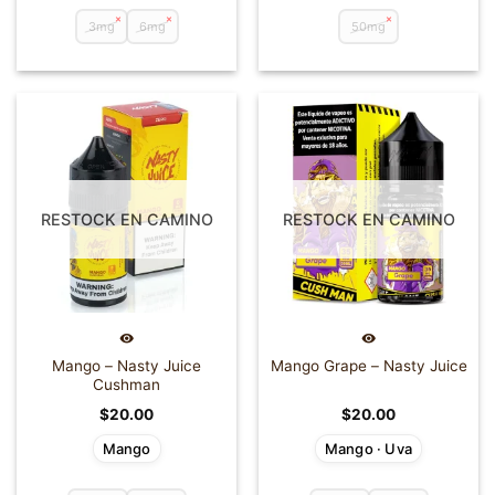
3mg
6mg
50mg
RESTOCK EN CAMINO
RESTOCK EN CAMINO
Mango – Nasty Juice
Mango Grape – Nasty Juice
Cushman
$
20.00
$
20.00
Mango
Mango · Uva