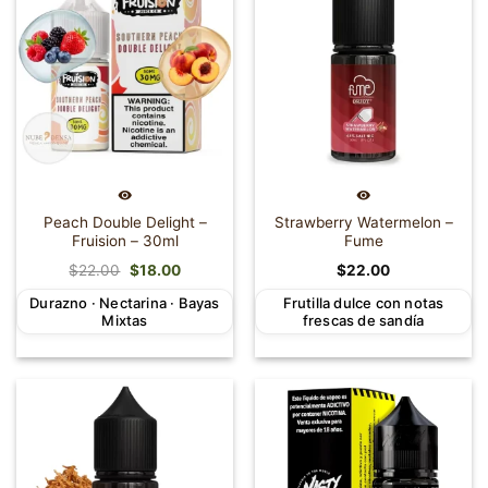
Peach Double Delight –
Strawberry Watermelon –
Fruision – 30ml
Fume
El
El
$
22.00
$
18.00
$
22.00
precio
precio
original
actual
Durazno · Nectarina · Bayas
Frutilla dulce con notas
era:
es:
Mixtas
frescas de sandía
$22.00.
$18.00.