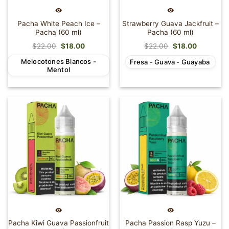
Pacha White Peach Ice –
Strawberry Guava Jackfruit –
Pacha (60 ml)
Pacha (60 ml)
El
El
El
El
$
22.00
$
18.00
$
22.00
$
18.00
precio
precio
precio
precio
original
actual
original
actual
Melocotones Blancos -
Fresa - Guava - Guayaba
era:
es:
era:
es:
Mentol
$22.00.
$18.00.
$22.00.
$18.00.
Pacha Kiwi Guava Passionfruit
Pacha Passion Rasp Yuzu –