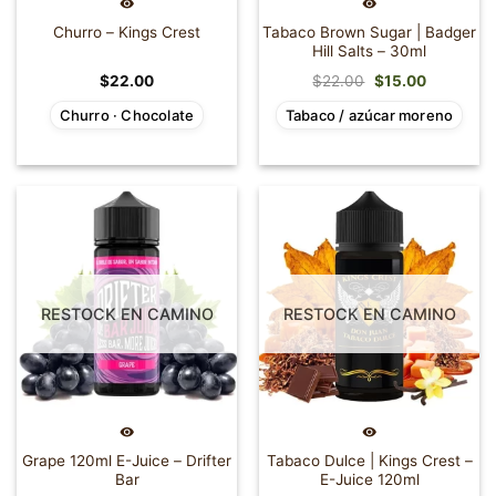
Churro – Kings Crest
Tabaco Brown Sugar | Badger
Hill Salts – 30ml
El
El
$
22.00
$
22.00
$
15.00
precio
precio
original
actual
Churro · Chocolate
Tabaco / azúcar moreno
era:
es:
$22.00.
$15.00.
RESTOCK EN CAMINO
RESTOCK EN CAMINO
Grape 120ml E-Juice – Drifter
Tabaco Dulce | Kings Crest –
Bar
E-Juice 120ml