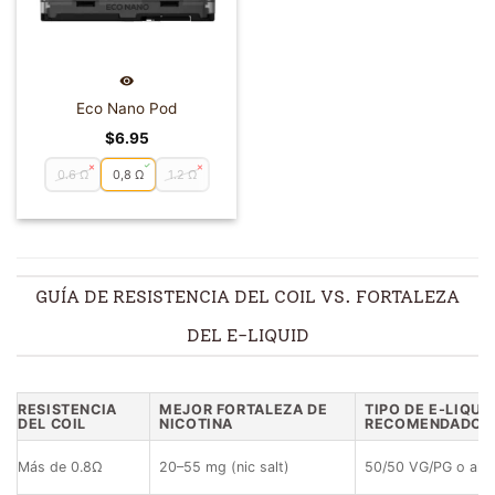
Eco Nano Pod
$
6.95
0.6 Ω
0,8 Ω
1.2 Ω
GUÍA DE RESISTENCIA DEL COIL VS. FORTALEZA
DEL E-LIQUID
RESISTENCIA
MEJOR FORTALEZA DE
TIPO DE E-LIQUI
DEL COIL
NICOTINA
RECOMENDADO
Más de 0.8Ω
20–55 mg (nic salt)
50/50 VG/PG o alt