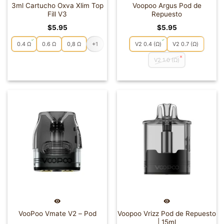
3ml Cartucho Oxva Xlim Top
Voopoo Argus Pod de
Fill V3
Repuesto
$
5.95
$
5.95
0.4 Ω
0.6 Ω
0,8 Ω
+1
V2 0.4 (Ω)
V2 0.7 (Ω)
V2 1.0 (Ω)
VooPoo Vmate V2 – Pod
Voopoo Vrizz Pod de Repuesto
| 15ml