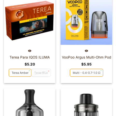
Terea Para IQOS ILUMA
VooPoo Argus Multi-Ohm Pod
$
5.20
$
5.95
Terea Amber
Terea Blue
Multi - 0.4-0.7-1.0 Ω