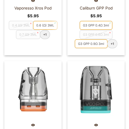
Vaporesso Xros Pod
Caliburn GPP Pod
$
5.95
$
5.95
0.4 (Ω) 3ML
0.6 (Ω) 3ML
G3 GPP 0.4Ω 3ml
0.7 (Ω) 3ML
+1
G3 GPP 0.6Ω 3ml
G3 GPP 0.9Ω 3ml
+1