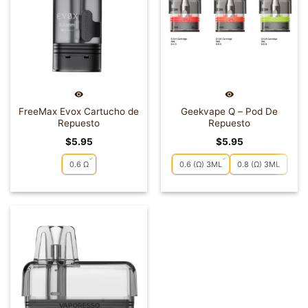
FreeMax Evox Cartucho de
Geekvape Q – Pod De
Repuesto
Repuesto
$
5.95
$
5.95
0.6 Ω
0.6 (Ω) 3ML
0.8 (Ω) 3ML