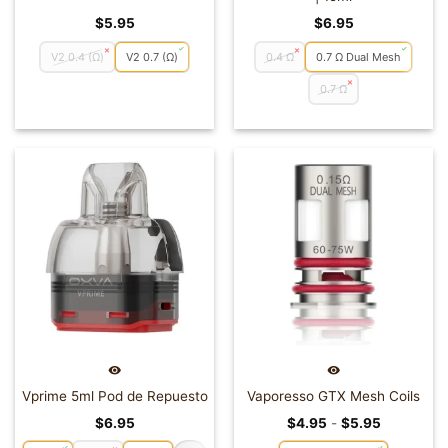
$
5.95
$
6.95
V2 0.4 (Ω)
V2 0.7 (Ω)
0.4 Ω
0.7 Ω Dual Mesh
0.7 Ω
Vprime 5ml Pod de Repuesto
Vaporesso GTX Mesh Coils
Rango
$
6.95
$
4.95
-
$
5.95
de
precios: