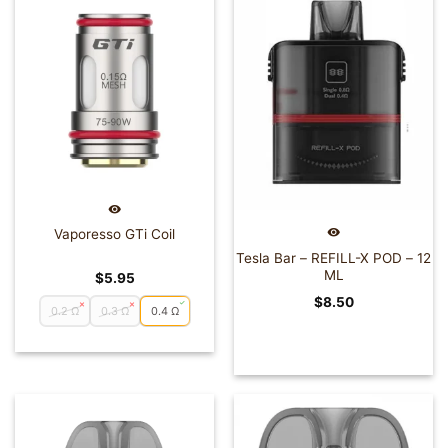
Vaporesso GTi Coil
Tesla Bar – REFILL-X POD – 12
ML
$
5.95
$
8.50
0.2 Ω
0.3 Ω
0.4 Ω