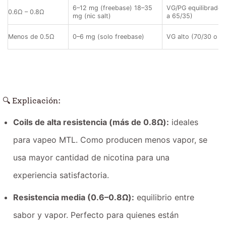
6–12 mg (freebase) 18–35
VG/PG equilibrado 
0.6Ω – 0.8Ω
mg (nic salt)
a 65/35)
Menos de 0.5Ω
0–6 mg (solo freebase)
VG alto (70/30 o m
🔍 Explicación:
Coils de alta resistencia (más de 0.8Ω):
ideales
para vapeo MTL. Como producen menos vapor, se
usa mayor cantidad de nicotina para una
experiencia satisfactoria.
Resistencia media (0.6–0.8Ω):
equilibrio entre
sabor y vapor. Perfecto para quienes están