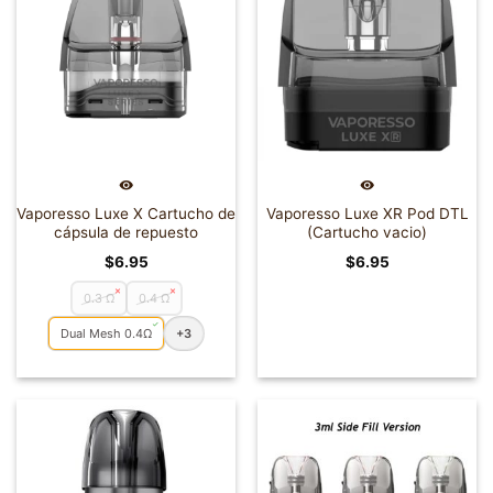
Vaporesso Luxe X Cartucho de
Vaporesso Luxe XR Pod DTL
cápsula de repuesto
(Cartucho vacio)
$
6.95
$
6.95
0.3 Ω
0.4 Ω
Dual Mesh 0.4Ω
+3