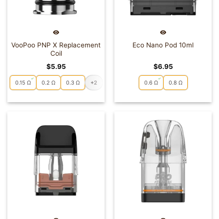
VooPoo PNP X Replacement
Eco Nano Pod 10ml
Coil
$
5.95
$
6.95
0.15 Ω
0.2 Ω
0.3 Ω
+2
0.6 Ω
0.8 Ω