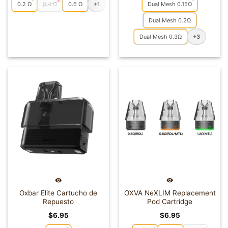
0.2 Ω
0.4 Ω
0.6 Ω
+1
Dual Mesh 0.15Ω
desde
$4.95
hasta
Dual Mesh 0.2Ω
$5.95
Dual Mesh 0.3Ω
+3
Oxbar Elite Cartucho de
OXVA NeXLIM Replacement
Repuesto
Pod Cartridge
$
6.95
$
6.95