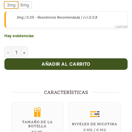
3mg
6mg
3mg / 0.3% - Resistencia Recomendada ) (<) Ω 0.8
LIMPIAR
Hay existencias
Pacha Cherry Limeade – Pacha (60 ml) cantidad
AÑADIR AL CARRITO
CARACTERÍSTICAS
TAMAÑO DE LA
NIVELES DE NICOTINA
BOTELLA
3 MG / 6 MG
60 ML