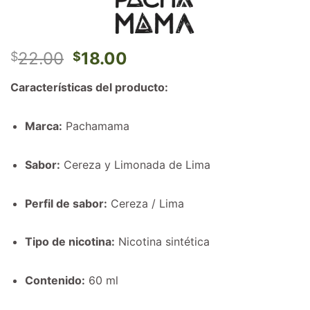
El
El
22.00
18.00
$
$
precio
precio
Características del producto:
original
actual
era:
es:
$22.00.
$18.00.
Marca:
Pachamama
Sabor:
Cereza y Limonada de Lima
Perfil de sabor:
Cereza / Lima
Tipo de nicotina:
Nicotina sintética
Contenido:
60 ml