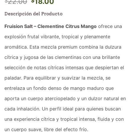
El
El
22.00
18.00
$
$
precio
precio
Descripción del Producto
original
actual
era:
es:
Fruision Salt – Clementine Citrus Mango
ofrece una
$22.00.
$18.00.
explosión frutal vibrante, tropical y plenamente
aromática. Esta mezcla premium combina la dulzura
cítrica y jugosa de las clementinas con una brillante
selección de notas cítricas intensas que despiertan el
paladar. Para equilibrar y suavizar la mezcla, se
entrelaza un fondo denso de mango maduro que
aporta un cuerpo aterciopelado y un dulzor natural en
cada inhalación. Un perfil ideal para quienes buscan
una experiencia cítrica y tropical intensa, fluida y con
un cuerpo suave, libre del efecto frío.