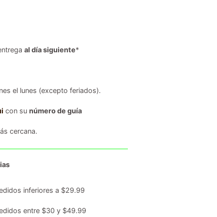
entrega
al día siguiente
*
es el lunes (excepto feriados).
i
con su
número de guía
s cercana.
ias
edidos inferiores a $29.99
edidos entre $30 y $49.99