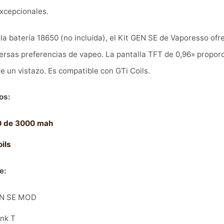
xcepcionales.
a batería 18650 (no incluida), el Kit GEN SE de Vaporesso ofr
rsas preferencias de vapeo. La pantalla TFT de 0,96» proporci
e un vistazo. Es compatible con GTi Coils.
os:
0 de 3000 mah
ils
e:
EN SE MOD
nk T