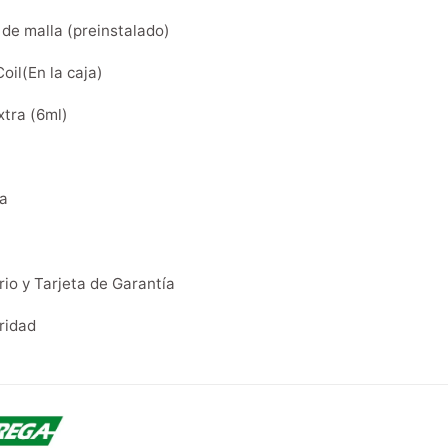
 de malla (preinstalado)
oil(En la caja)
xtra (6ml)
na
io y Tarjeta de Garantía
ridad