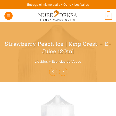
Saltar
Entrega el mismo día! a - Quito - Los Valles
al
0
contenido
Strawberry Peach Ice | King Crest – E-
Juice 120ml
Líquidos y Esencias de Vapeo