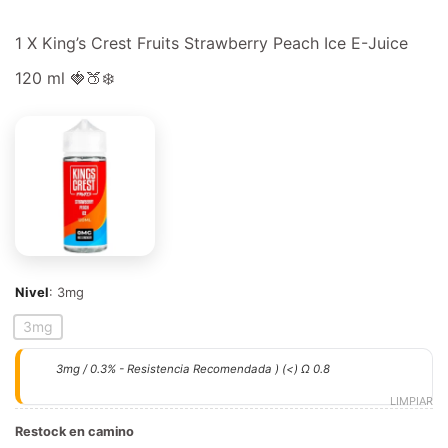
1 X King’s Crest Fruits Strawberry Peach Ice E-Juice
120 ml 🍓🍑❄️
Nivel
:
3mg
3mg
3mg / 0.3% - Resistencia Recomendada ) (<) Ω 0.8
LIMPIAR
Restock en camino