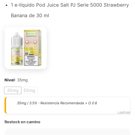
1 e-líquido Pod Juice Salt PJ Serie 5000 Strawberry
Banana de 30 ml
Nivel
:
35mg
35mg
55mg
35mg / 3.5% - Resistencia Recomendada > Ω 0.6
LIMPIAR
Restock en camino