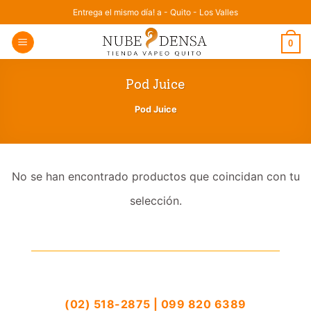
Saltar
Entrega el mismo día! a - Quito - Los Valles
al
0
contenido
Pod Juice
Pod Juice
No se han encontrado productos que coincidan con tu
selección.
(02) 518-2875 | 099 820 6389