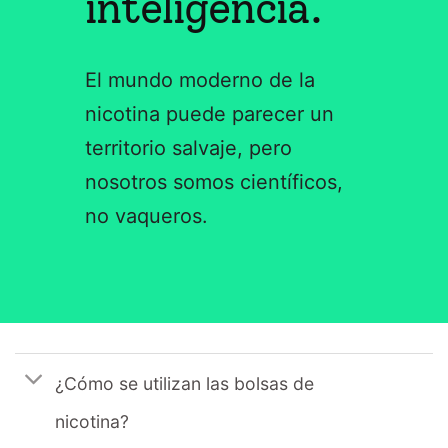
inteligencia.
El mundo moderno de la
nicotina puede parecer un
territorio salvaje, pero
nosotros somos científicos,
no vaqueros.
¿Cómo se utilizan las bolsas de
nicotina?