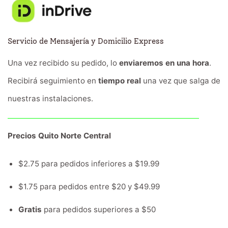
Servicio de Mensajería y Domicilio Express
Una vez recibido su pedido, lo
enviaremos en una hora
.
Recibirá seguimiento en
tiempo real
una vez que salga de
nuestras instalaciones.
Precios Quito Norte Central
$2.75 para pedidos inferiores a $19.99
$1.75 para pedidos entre $20 y $49.99
Gratis
para pedidos superiores a $50