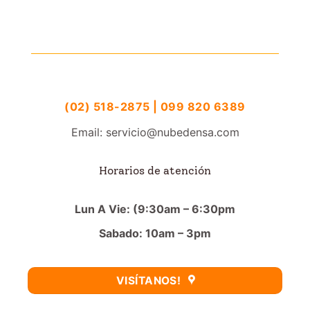
(02) 518-2875 | 099 820 6389
Email: servicio@nubedensa.com
Horarios de atención
Lun A Vie: (9:30am – 6:30pm
Sabado: 10am – 3pm
VISÍTANOS!