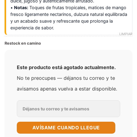
dulce, jugoso y auténticamente afrutado.
•
Notas:
Toques de frutas tropicales, matices de mango
fresco ligeramente nectarinos, dulzura natural equilibrada
y un acabado suave y refrescante que prolonga la
experiencia de sabor.
LIMPIAR
Restock en camino
Este producto está agotado actualmente.
No te preocupes — déjanos tu correo y te
avisamos apenas vuelva a estar disponible.
AVÍSAME CUANDO LLEGUE