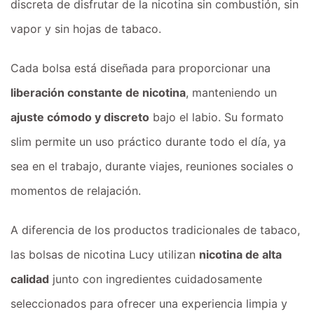
discreta de disfrutar de la nicotina sin combustión, sin
vapor y sin hojas de tabaco.
Cada bolsa está diseñada para proporcionar una
liberación constante de nicotina
, manteniendo un
ajuste cómodo y discreto
bajo el labio. Su formato
slim permite un uso práctico durante todo el día, ya
sea en el trabajo, durante viajes, reuniones sociales o
momentos de relajación.
A diferencia de los productos tradicionales de tabaco,
las bolsas de nicotina Lucy utilizan
nicotina de alta
calidad
junto con ingredientes cuidadosamente
seleccionados para ofrecer una experiencia limpia y