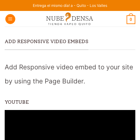
Saltar
Entrega el mismo día! a - Quito - Los Valles
al
0
contenido
ADD RESPONSIVE VIDEO EMBEDS
Add Responsive video embed to your site
by using the Page Builder.
YOUTUBE