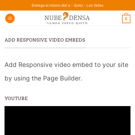
Saltar
Entrega el mismo día! a - Quito - Los Valles
al
0
contenido
ADD RESPONSIVE VIDEO EMBEDS
Add Responsive video embed to your site
by using the Page Builder.
YOUTUBE