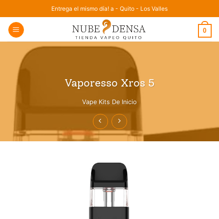
Saltar
Entrega el mismo día! a - Quito - Los Valles
al
0
contenido
Vaporesso Xros 5
Vape Kits De Inicio