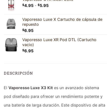
Rango
$
4.95
-
$
5.95
de
precios:
Vaporesso Luxe X Cartucho de cápsula de
desde
repuesto
$4.95
$
6.95
hasta
$5.95
Vaporesso Luxe XR Pod DTL (Cartucho
vacio)
$
6.95
DESCRIPCIÓN
El
Vaporesso Luxe X3 Kit
es un avanzado sistema
pod diseñado para ofrecer un rendimiento potente y
una batería de larga duración. Este dispositivo de alta