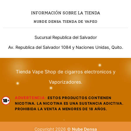
INFORMACIÓN SOBRE LA TIENDA
NUBDE DENSA TIENDA DE VAPEO
Sucursal Republica del Salvador
Av. Republica del Salvador 1084 y Naciones Unidas, Quito.
¿Necesitas ayuda?
Tienda Vape Shop de cigarros electronicos y
Vaporizadores.
WhatsApp
Respuesta rápida
ADVERTENCIA
:
ESTOS PRODUCTOS CONTIENEN
Llamar
NICOTINA. LA NICOTINA ES UNA SUSTANCIA ADICTIVA.
Atención telefónica
PROHIBIDA LA VENTA A MENORES DE 18 AÑOS.
LIVE CHAT
TAWK.TO
Copyright 2026 ©
Nube Densa