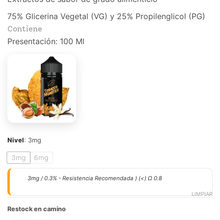
75% Glicerina Vegetal (VG) y 25% Propilenglicol (PG)
Contiene
Presentación: 100 Ml
Nivel
:
3mg
3mg
6mg
3mg / 0.3% - Resistencia Recomendada ) (<) Ω 0.8
LIMPIAR
Restock en camino