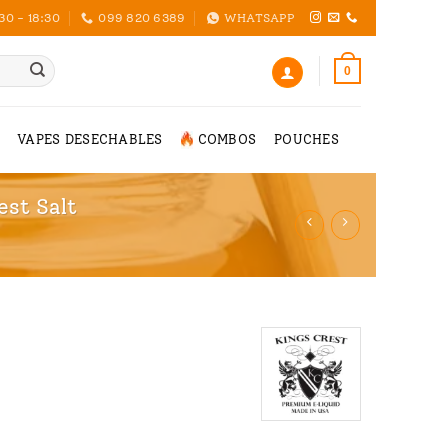
30 - 18:30
099 820 6389
WHATSAPP
0
VAPES DESECHABLES
COMBOS
POUCHES
est Salt