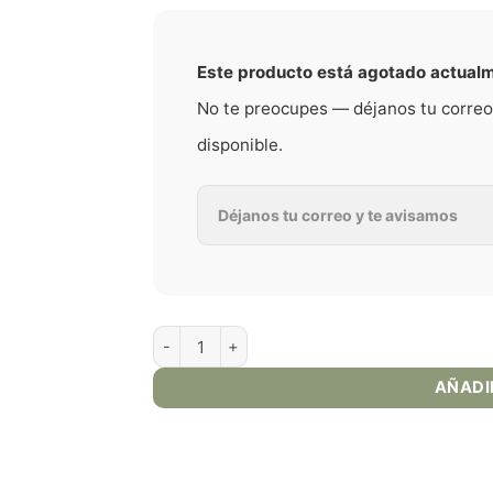
Este producto está agotado actual
No te preocupes — déjanos tu correo
disponible.
Tabaco Honey - Don Juan - 30ml E-Juice King'
AÑADI