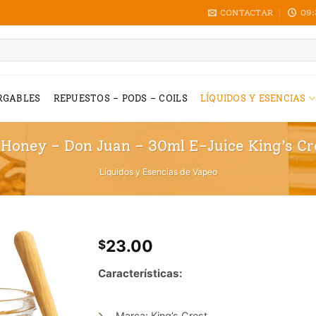
CONTACTAR
09:
RGABLES
REPUESTOS – PODS – COILS
LÍQUIDOS Y ESENCIAS
Honey – Don Juan – 30ml E-Juice King’s Cr
Líquidos y Esencias de Vapeo
23.00
$
Características:
Marca: King’s Crest