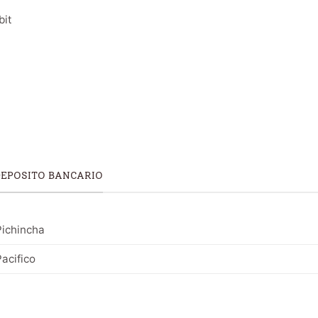
bit
DEPOSITO BANCARIO
ichincha
acifico