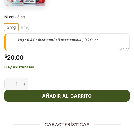
Nivel
:
3mg
3mg
6mg
3mg / 0.3% - Resistencia Recomendada ) (<) Ω 0.8
LIMPIAR
$
20.00
Hay existencias
Sweet Apple Sugar Baby Ice - Fruison - 100ml cantidad
AÑADIR AL CARRITO
CARACTERÍSTICAS