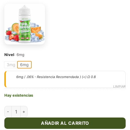
Nivel
:
6mg
3mg
6mg
6mg / .06% - Resistencia Recomendada ) (<) Ω 0.8
LIMPIAR
Hay existencias
Strawmelon Ice - Arctic - Dr. Frost 120ml cantidad
AÑADIR AL CARRITO