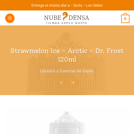
Saltar
Entrega el mismo día! a - Quito - Los Valles
al
0
contenido
Strawmelon Ice – Arctic – Dr. Frost
120ml
Líquidos y Esencias de Vapeo