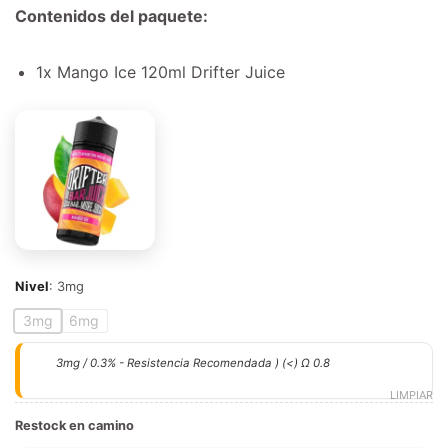
Contenidos del paquete:
1x Mango Ice 120ml Drifter Juice
Nivel
:
3mg
3mg
6mg
3mg / 0.3% - Resistencia Recomendada ) (<) Ω 0.8
LIMPIAR
Restock en camino