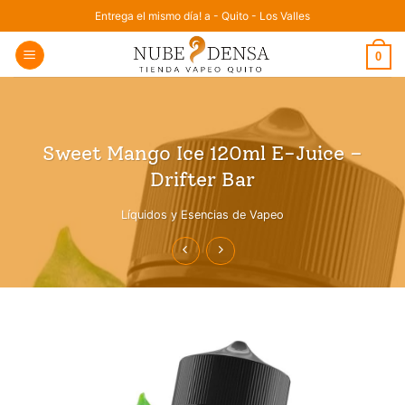
Saltar
Entrega el mismo día! a - Quito - Los Valles
al
0
contenido
Sweet Mango Ice 120ml E-Juice –
Drifter Bar
Líquidos y Esencias de Vapeo