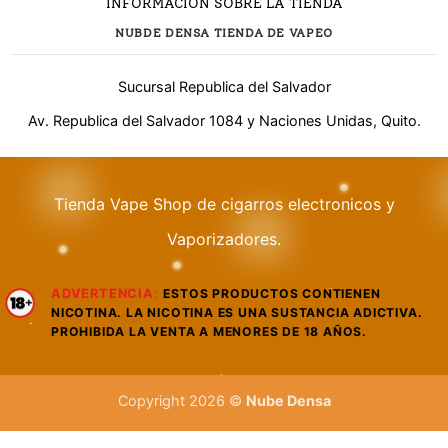
INFORMACIÓN SOBRE LA TIENDA
NUBDE DENSA TIENDA DE VAPEO
Sucursal Republica del Salvador
Av. Republica del Salvador 1084 y Naciones Unidas, Quito.
Tienda Vape Shop de cigarros electronicos y
¿Necesitas ayuda?
Vaporizadores.
ADVERTENCIA
:
ESTOS PRODUCTOS CONTIENEN
WhatsApp
NICOTINA. LA NICOTINA ES UNA SUSTANCIA ADICTIVA.
Respuesta rápida
PROHIBIDA LA VENTA A MENORES DE 18 AÑOS.
Llamar
Atención telefónica
Copyright 2026 ©
Nube Densa
LIVE CHAT
TAWK.TO