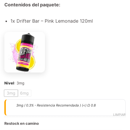
Contenidos del paquete:
1x Drifter Bar – Pink Lemonade 120ml
Nivel
:
3mg
3mg
6mg
3mg / 0.3% - Resistencia Recomendada ) (<) Ω 0.8
LIMPIAR
Restock en camino