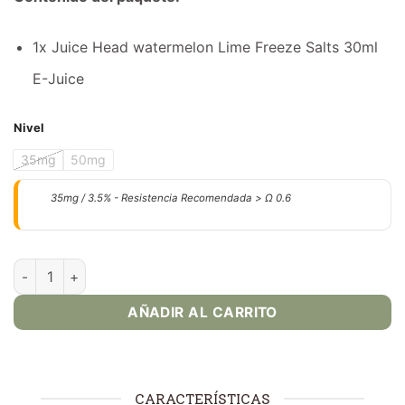
1x Juice Head watermelon Lime Freeze Salts 30ml
E-Juice
Nivel
35mg
50mg
35mg / 3.5% - Resistencia Recomendada > Ω 0.6
Watermelon Lime Freeze - Juice head cantidad
AÑADIR AL CARRITO
CARACTERÍSTICAS