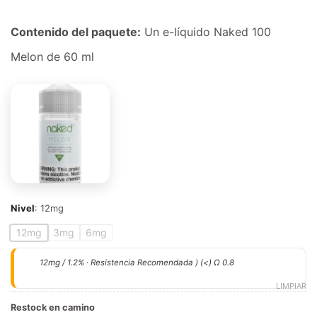
Contenido del paquete:
Un e-líquido Naked 100
Melon de 60 ml
Nivel
:
12mg
12mg
3mg
6mg
12mg / 1.2% · Resistencia Recomendada ) (<) Ω 0.8
LIMPIAR
Restock en camino