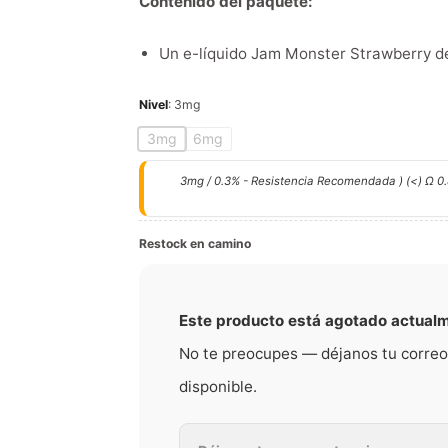
Contenido del paquete:
Un e-líquido Jam Monster Strawberry d
Nivel
:
3mg
3mg
6mg
3mg / 0.3% - Resistencia Recomendada ) (<) Ω 0.
Restock en camino
Este producto está agotado actual
No te preocupes — déjanos tu correo
disponible.