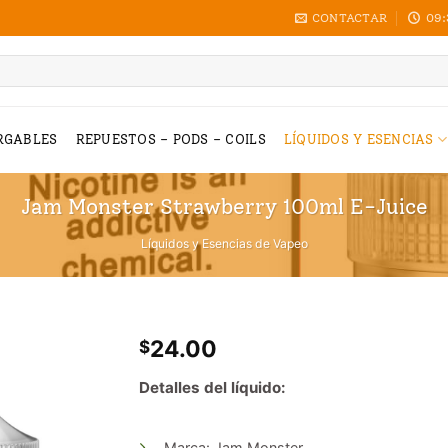
CONTACTAR
09:
RGABLES
REPUESTOS – PODS – COILS
LÍQUIDOS Y ESENCIAS
Jam Monster Strawberry 100ml E-Juice
Líquidos y Esencias de Vapeo
24.00
$
Detalles del líquido:
Marca: Jam Monster