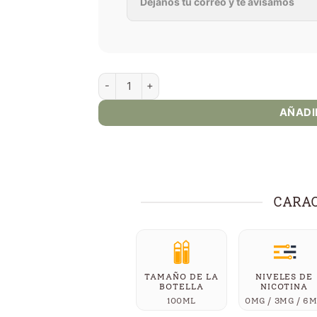
Jam Monster Strawberry 100ml E-Juice canti
AÑADI
CARAC
TAMAÑO DE LA
NIVELES DE
BOTELLA
NICOTINA
100ML
0MG / 3MG / 6