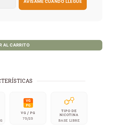
AVÍSAME CUANDO LLEGUE
dad
R AL CARRITO
TERÍSTICAS
TIPO DE
VG / PG
NICOTINA
75/25
MG
BASE LIBRE