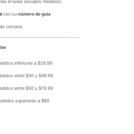
es el lunes (excepto feriados).
i
con su
número de guía
s cercana.
ias
edidos inferiores a $29.99
edidos entre $30 y $49.99
edidos entre $50 y $79.99
edidos superiores a $80