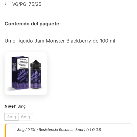
VG/PG: 75/25
Contenido del paquete:
Un e-líquido Jam Monster Blackberry de 100 ml
Nivel
:
3mg
3mg
6mg
3mg / 0.3% - Resistencia Recomendada ) (<) Ω 0.8