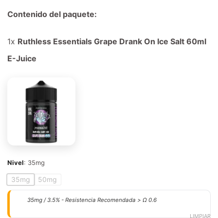
Contenido del paquete:
1x
Ruthless Essentials Grape Drank On Ice Salt 60ml
E-Juice
Nivel
:
35mg
35mg
50mg
35mg / 3.5% - Resistencia Recomendada > Ω 0.6
LIMPIAR