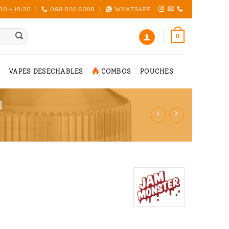
30 - 18:30
099 820 6389
WHATSAPP
0
VAPES DESECHABLES
COMBOS
POUCHES
l