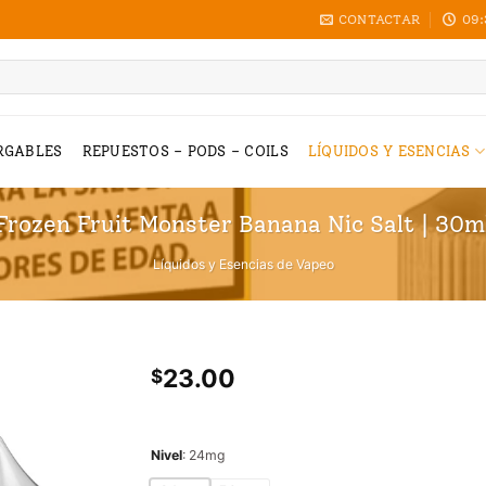
CONTACTAR
09:
RGABLES
REPUESTOS – PODS – COILS
LÍQUIDOS Y ESENCIAS
Frozen Fruit Monster Banana Nic Salt | 30m
Líquidos y Esencias de Vapeo
23.00
$
Nivel
:
24mg