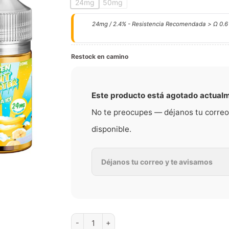
24mg
50mg
24mg / 2.4% - Resistencia Recomendada > Ω 0.6
Restock en camino
Este producto está agotado actual
No te preocupes — déjanos tu correo
disponible.
Frozen Fruit Monster Banana Nic Salt | 30ml c