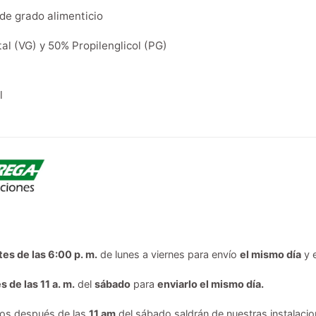
de grado alimenticio
al (VG) y 50% Propilenglicol (PG)
l
tes de las 6:00 p. m.
de lunes a viernes para envío
el mismo día
y 
s de las 11 a. m.
del
sábado
para
enviarlo el mismo día.
dos después de las
11 am
del sábado saldrán de nuestras instalacion