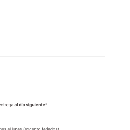
entrega
al día siguiente
*
es el lunes (excepto feriados).