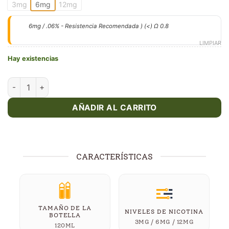
3mg
6mg
12mg
6mg / .06% - Resistencia Recomendada ) (<) Ω 0.8
LIMPIAR
Hay existencias
Don Juan Reserve | King Crest - E-Juice 120ml cantidad
AÑADIR AL CARRITO
CARACTERÍSTICAS
TAMAÑO DE LA
NIVELES DE NICOTINA
BOTELLA
3MG / 6MG / 12MG
120ML