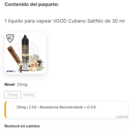
Contenido del paquete:
1 líquido para vapear VGOD Cubano SaltNic de 30 ml
Nivel
:
25mg
25mg
50mg
25mg / 2.5% - Resistencia Recomendada > Ω 0.6
LIMPIAR
Restock en camino