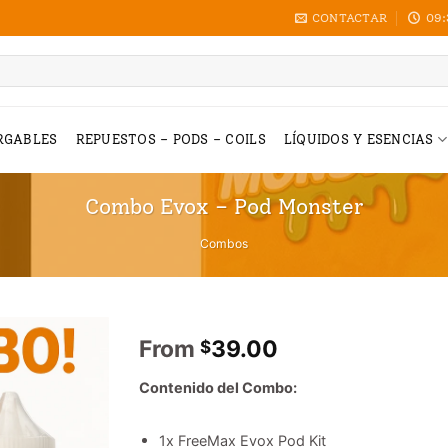
CONTACTAR
09:
RGABLES
REPUESTOS – PODS – COILS
LÍQUIDOS Y ESENCIAS
Combo Evox – Pod Monster
Combos
From
39.00
$
Contenido del Combo:
1x FreeMax Evox Pod Kit