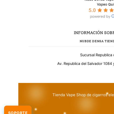
INFORMACIÓN SOBR
NUBDE DENSA TIEN
Sucursal Republica 
¿Necesitas ayuda?
Av. Republica del Salvador 1084 
WhatsApp
Respuesta rápida
Tienda Vape Shop de cigarros ele
Llamar
Atención telefónica
SOPORTE
LIVE CHAT