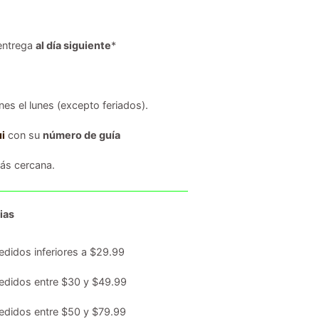
entrega
al día siguiente
*
es el lunes (excepto feriados).
i
con su
número de guía
s cercana.
ias
edidos inferiores a $29.99
edidos entre $30 y $49.99
edidos entre $50 y $79.99