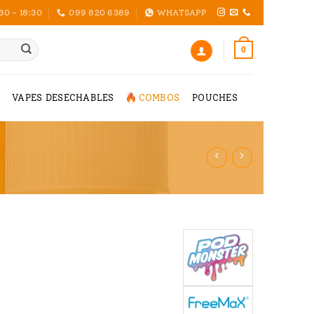
30 - 18:30
099 820 6389
WHATSAPP
0
VAPES DESECHABLES
COMBOS
POUCHES