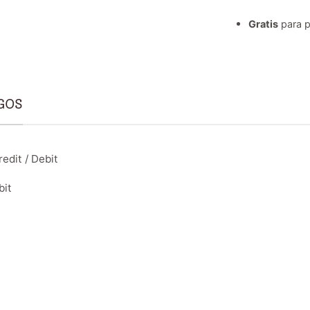
Gratis
para p
GOS
edit / Debit
bit