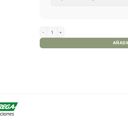
Cloud Nurdz Salt - Iced Strawberry Mango 30
AÑADI