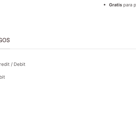
Gratis
para p
GOS
edit / Debit
bit