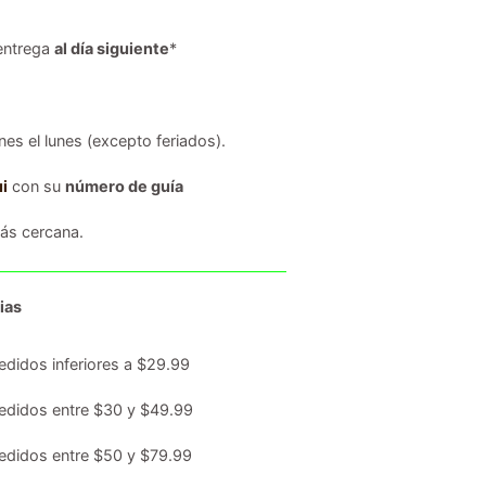
entrega
al día siguiente
*
es el lunes (excepto feriados).
i
con su
número de guía
s cercana.
ias
edidos inferiores a $29.99
edidos entre $30 y $49.99
edidos entre $50 y $79.99