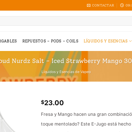
CONTACTAR
09:
RGABLES
REPUESTOS – PODS – COILS
LÍQUIDOS Y ESENCIAS
oud Nurdz Salt – Iced Strawberry Mango 3
Líquidos y Esencias de Vapeo
23.00
$
Fresa y Mango hacen una gran combinación
toque mentolado? Este E-Jugo está hecho d