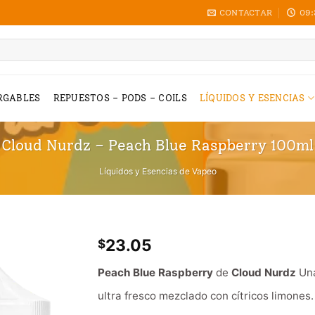
CONTACTAR
09:
RGABLES
REPUESTOS – PODS – COILS
LÍQUIDOS Y ESENCIAS
Cloud Nurdz – Peach Blue Raspberry 100ml
Líquidos y Esencias de Vapeo
23.05
$
Peach Blue Raspberry
de
Cloud Nurdz
Una
ultra fresco mezclado con cítricos limones.