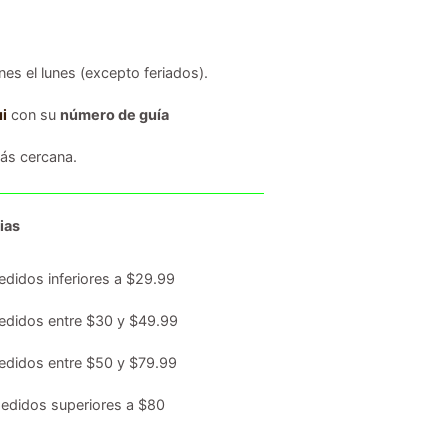
es el lunes (excepto feriados).
i
con su
número de guía
s cercana.
ias
edidos inferiores a $29.99
edidos entre $30 y $49.99
edidos entre $50 y $79.99
edidos superiores a $80