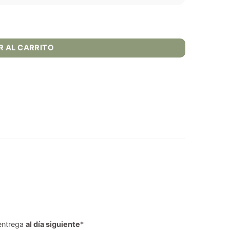
ntidad
R AL CARRITO
entrega
al día siguiente
*