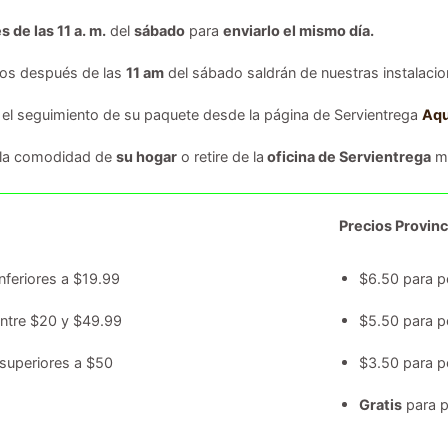
s de las 11 a. m.
del
sábado
para
enviarlo el mismo día.
dos después de las
11 am
del sábado saldrán de nuestras instalacion
 el seguimiento de su paquete desde la página de Servientrega
Aqu
 la comodidad de
su hogar
o retire de la
oficina de Servientrega
má
Precios Provinc
nferiores a $19.99
$6.50 para p
entre $20 y $49.99
$5.50 para p
superiores a $50
$3.50 para p
Gratis
para p