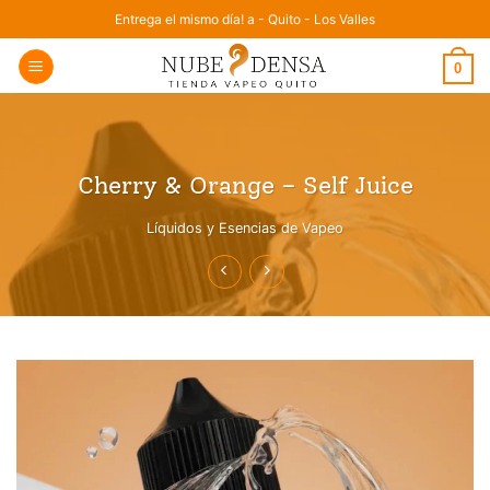
Saltar
Entrega el mismo día! a - Quito - Los Valles
al
0
contenido
Cherry & Orange – Self Juice
Líquidos y Esencias de Vapeo