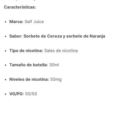
era:
es:
Características:
$19.00.
$17.00.
Marca:
Self Juice
Sabor: Sorbete de Cereza y sorbete de Naranja
Tipo de nicotina:
Sales de nicotina
Tamaño de botella:
30ml
Niveles de nicotina:
50mg
VG/PG:
50/50