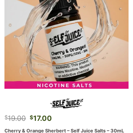
El
El
19.00
17.00
$
$
precio
precio
Cherry & Orange Sherbert – Self Juice Salts – 30mL
original
actual