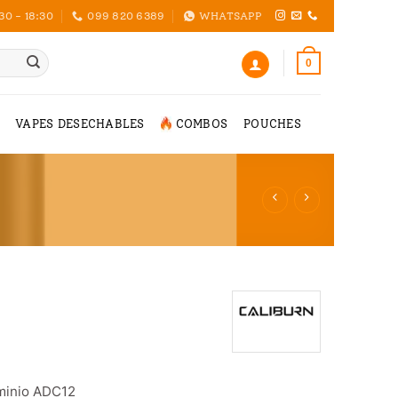
30 - 18:30
099 820 6389
WHATSAPP
0
VAPES DESECHABLES
COMBOS
POUCHES
uminio ADC12