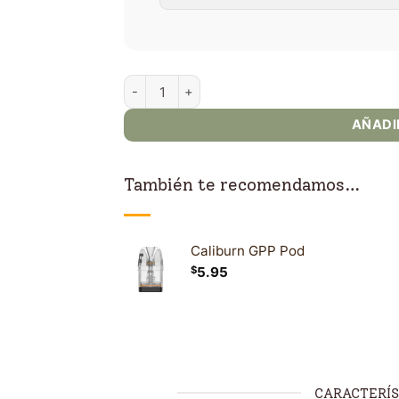
Caliburn G4 Pod Kit Uwell cantidad
AÑADI
También te recomendamos…
Caliburn GPP Pod
$
5.95
CARACTERÍS