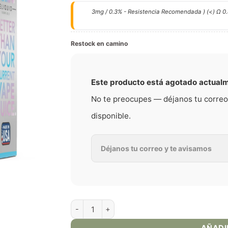
3mg / 0.3% - Resistencia Recomendada ) (<) Ω 0.
Restock en camino
Este producto está agotado actual
No te preocupes — déjanos tu correo
disponible.
Blue Razz Cotton Clouds | Pod Juice x RAZ - E