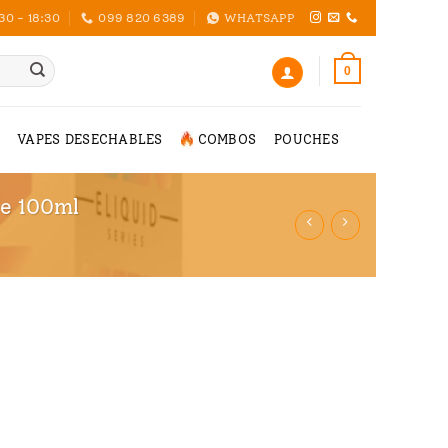
30 - 18:30
099 820 6389
WHATSAPP
0
VAPES DESECHABLES
COMBOS
POUCHES
ce 100ml