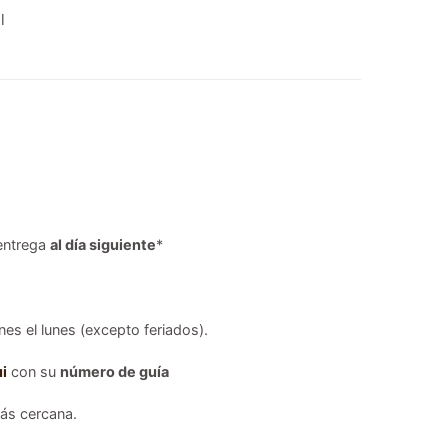
l
entrega
al día siguiente
*
es el lunes (excepto feriados).
i
con su
número de guía
s cercana.