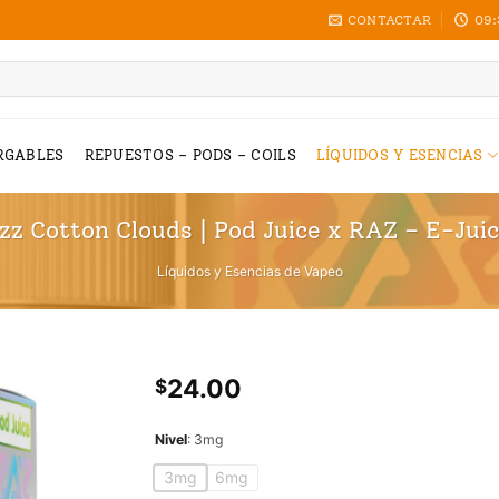
CONTACTAR
09:
RGABLES
REPUESTOS – PODS – COILS
LÍQUIDOS Y ESENCIAS
zz Cotton Clouds | Pod Juice x RAZ – E-Jui
Líquidos y Esencias de Vapeo
24.00
$
Nivel
:
3mg
3mg
6mg