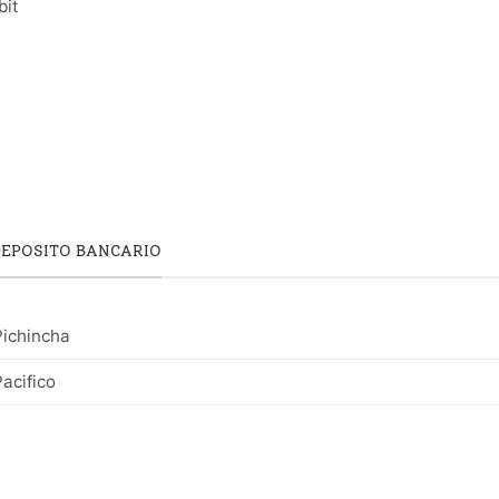
bit
DEPOSITO BANCARIO
ichincha
acifico