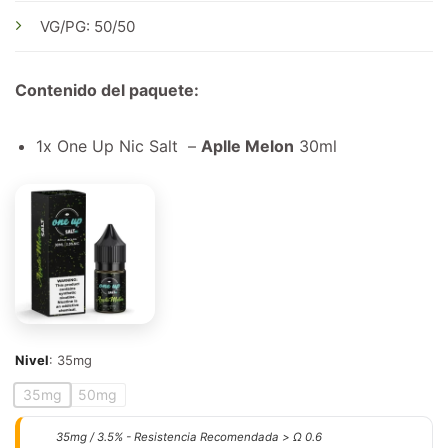
VG/PG: 50/50
Contenido del paquete:
1x One Up Nic Salt –
Aplle Melon
30ml
Nivel
:
35mg
35mg
50mg
35mg / 3.5% - Resistencia Recomendada > Ω 0.6