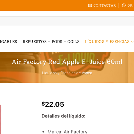
CONTACTAR
09:
RGABLES
REPUESTOS – PODS – COILS
LÍQUIDOS Y ESENCIAS
Air Factory Red Apple E-Juice 60ml
Líquidos y Esencias de Vapeo
22.05
$
Detalles del líquido:
Marca: Air Factory