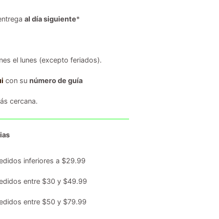
entrega
al día siguiente
*
es el lunes (excepto feriados).
i
con su
número de guía
s cercana.
ias
edidos inferiores a $29.99
edidos entre $30 y $49.99
edidos entre $50 y $79.99