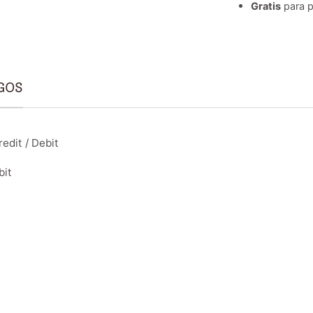
Gratis
para p
GOS
edit / Debit
bit