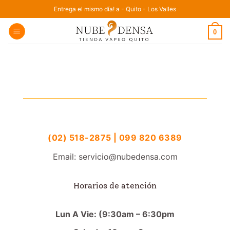
Saltar
Entrega el mismo día! a - Quito - Los Valles
al
0
contenido
(02) 518-2875 | 099 820 6389
Email: servicio@nubedensa.com
Horarios de atención
Lun A Vie: (9:30am – 6:30pm