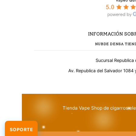
INFORMACIÓN SOBR
NUBDE DENSA TIEN
Sucursal Republica 
¿Necesitas ayuda?
Av. Republica del Salvador 1084 
WhatsApp
Respuesta rápida
Tienda Vape Shop de cigarros ele
Llamar
Atención telefónica
SOPORTE
LIVE CHAT
TAWK.TO