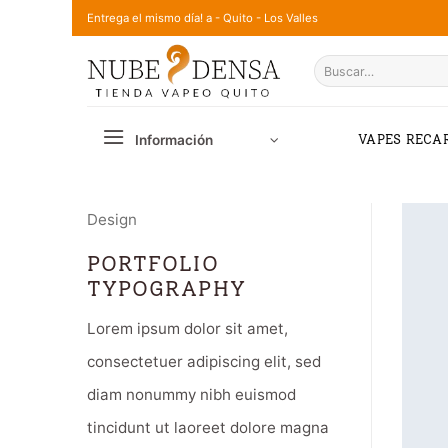
Saltar
Entrega el mismo día! a - Quito - Los Valles
al
Buscar
contenido
por:
Información
VAPES RECA
Design
PORTFOLIO
TYPOGRAPHY
Lorem ipsum dolor sit amet,
consectetuer adipiscing elit, sed
diam nonummy nibh euismod
tincidunt ut laoreet dolore magna