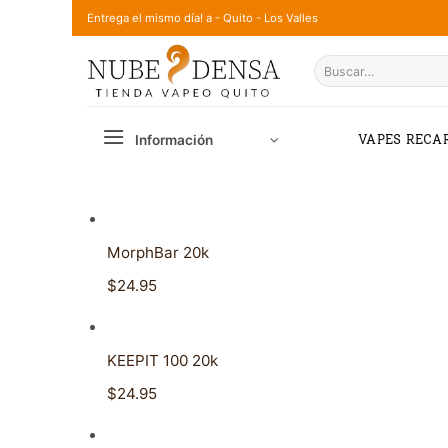
Saltar
Entrega el mismo día! a - Quito - Los Valles
al
Buscar
contenido
por:
Información
VAPES RECA
MorphBar 20k
$24.95
KEEPIT 100 20k
$24.95