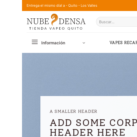
Saltar
Entrega el mismo día! a - Quito - Los Valles
al
Buscar
contenido
por:
Información
VAPES RECA
A SMALLER HEADER
ADD SOME COR
HEADER HERE