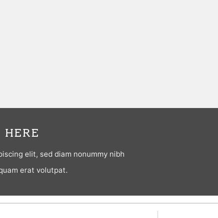
 HERE
piscing elit, sed diam nonummy nibh
quam erat volutpat.