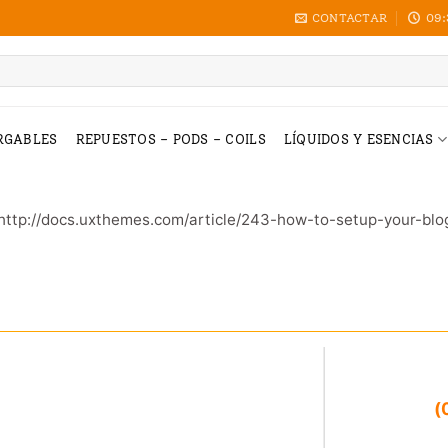
CONTACTAR
09:
RGABLES
REPUESTOS – PODS – COILS
LÍQUIDOS Y ESENCIAS
: http://docs.uxthemes.com/article/243-how-to-setup-your-bl
(