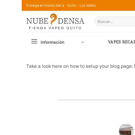
Saltar
Entrega el mismo día! a - Quito - Los Valles
al
Buscar
contenido
por:
Información
VAPES RECA
Take a look here on how to setup your blog page