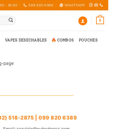
30 - 18:30
099 820 6389
WHATSAPP
0
VAPES DESECHABLES
COMBOS
POUCHES
og-page
02) 518-2875 | 099 820 6389
Email: servicio@nubedensa.com